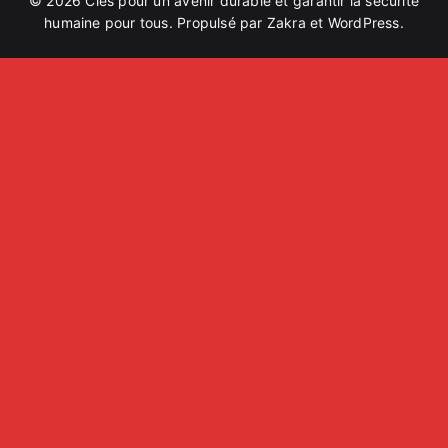
© 2026
Clés pour un avenir durable et garantir la sécurité
humaine pour tous
. Propulsé par
Zakra
et
WordPress
.