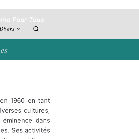
aine Pour Tous
Divers
ces
en 1960 en tant
verses cultures,
eur éminence dans
nes. Ses activités