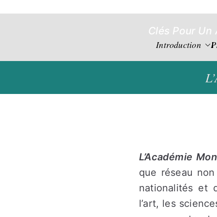
Aller
au
Clés Pour Un 
contenu
Introduction
P
L’
L’Académie Mon
que réseau non 
nationalités et 
l’art, les scienc