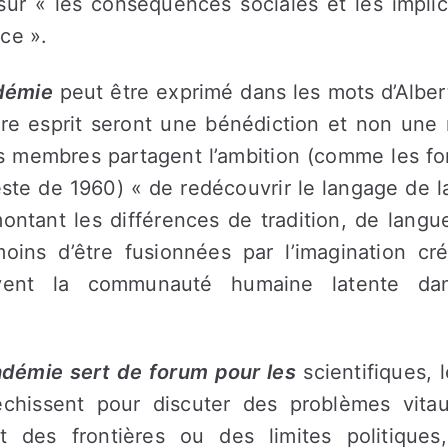
ur « les conséquences sociales et les implic
ce ».
adémie
peut être exprimé dans les mots d’Albert
tre esprit seront une bénédiction et non une 
s membres partagent l’ambition (comme les fon
este de 1960) « de redécouvrir le langage de 
ontant les différences de tradition, de langu
oins d’être fusionnées par l’imagination créa
lvent la communauté humaine latente da
cadémie sert de forum pour les
scientifiques, l
léchissent pour discuter des problèmes vita
des frontières ou des limites politiques,