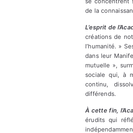
se concentrent s
de la connaissan
L’esprit de l’Ac
créations de no
l’humanité. » Se
dans leur Manif
mutuelle », surm
sociale qui, à m
continu, disso
différends.
À cette fin, l’A
érudits qui réf
indépendamment 